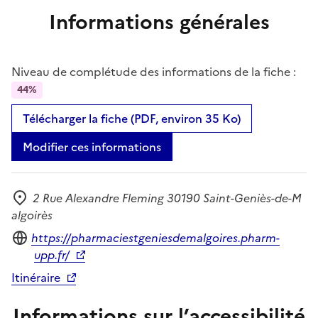
Informations générales
Niveau de complétude des informations de la fiche :
44%
Télécharger la fiche (PDF, environ 35 Ko)
Modifier ces informations
2 Rue Alexandre Fleming 30190 Saint-Geniès-de-M
Adresse
algoirès
Site internet
https://pharmaciestgeniesdemalgoires.pharm-
upp.fr/
Itinéraire
Informations sur l’accessibilité