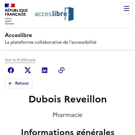
RÉPUBLIQUE
FRANÇAISE
Acceslibre
La plateforme collaborative de l’accessibilité
Voir le fil d'Ariane
Facebook
X (anciennement Twitter)
Linkedin
Copier le lien
Retour
Dubois Reveillon
Pharmacie
Informations générales