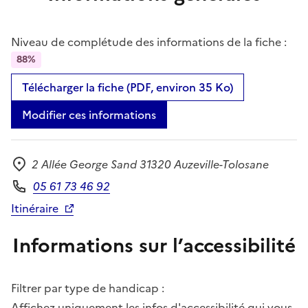
Niveau de complétude des informations de la fiche :
88%
Télécharger la fiche (PDF, environ 35 Ko)
Modifier ces informations
2 Allée George Sand 31320 Auzeville-Tolosane
Adresse
05 61 73 46 92
Téléphone
Itinéraire
Informations sur l’accessibilité
Filtrer par type de handicap :
Affichez uniquement les infos d'accessibilité qui vous