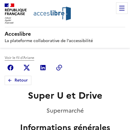
RÉPUBLIQUE
FRANÇAISE
Acceslibre
La plateforme collaborative de l’accessibilité
Voir le fil d'Ariane
Facebook
X (anciennement Twitter)
Linkedin
Copier le lien
Retour
Super U et Drive
Supermarché
Informations générales