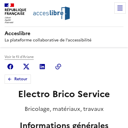
RÉPUBLIQUE
FRANÇAISE
Acceslibre
La plateforme collaborative de l’accessibilité
Voir le fil d'Ariane
Facebook
X (anciennement Twitter)
Linkedin
Copier le lien
Retour
Electro Brico Service
Bricolage, matériaux, travaux
Informations générales