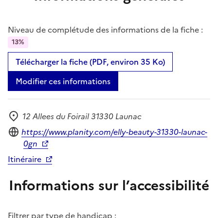
Niveau de complétude des informations de la fiche :
13%
Télécharger la fiche (PDF, environ 35 Ko)
Modifier ces informations
12 Allees du Foirail 31330 Launac
Adresse
Site internet
https://www.planity.com/elly-beauty-31330-launac-
0gn
Itinéraire
Informations sur l’accessibilité
Filtrer par type de handicap :