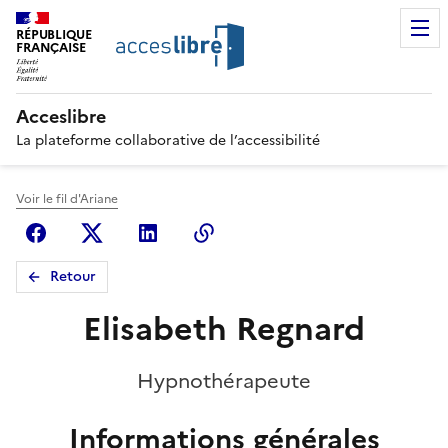
RÉPUBLIQUE
FRANÇAISE
Acceslibre
La plateforme collaborative de l’accessibilité
Voir le fil d'Ariane
Facebook
X (anciennement Twitter)
Linkedin
Copier le lien
Retour
Elisabeth Regnard
Hypnothérapeute
Informations générales