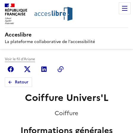
RÉPUBLIQUE
FRANÇAISE
Acceslibre
La plateforme collaborative de l’accessibilité
Voir le fil d'Ariane
Facebook
X (anciennement Twitter)
Linkedin
Copier le lien
Retour
Coiffure Univers'L
Coiffure
Informations générales