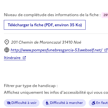
Niveau de complétude des informations de la fiche :
29
Télécharger la fiche (PDF, environ 35 Ko)
201 Chemin de Moroncazal 31410 Noé
Adresse
Site internet
http://www.pompesfunebresgarcia-53.webself.net/
Itinéraire
Filtrer par type de handicap :
Affichez uniquement les infos d'accessibilité qui vous 
Difficulté à voir
Difficulté à marcher
En faut