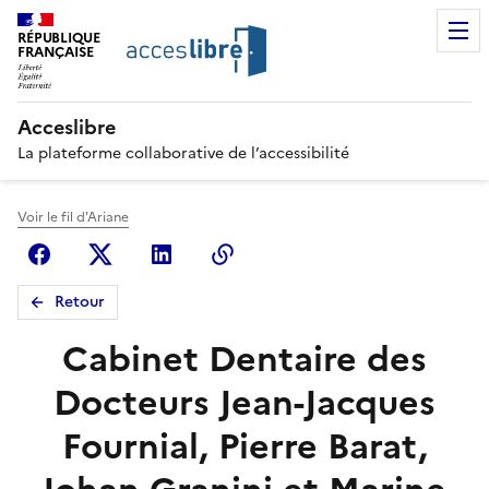
RÉPUBLIQUE
FRANÇAISE
Acceslibre
La plateforme collaborative de l’accessibilité
Voir le fil d'Ariane
Facebook
X (anciennement Twitter)
Linkedin
Copier le lien
Retour
Cabinet Dentaire des
Docteurs Jean-Jacques
Fournial, Pierre Barat,