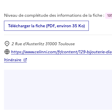
Niveau de complétude des informations de la fiche :
13
Télécharger la fiche (PDF, environ 35 Ko)
2 Rue d'Austerlitz 31000 Toulouse
Adresse
Site internet
https://www.celinni.com/fr/content/129-bijouterie-di
Itinéraire