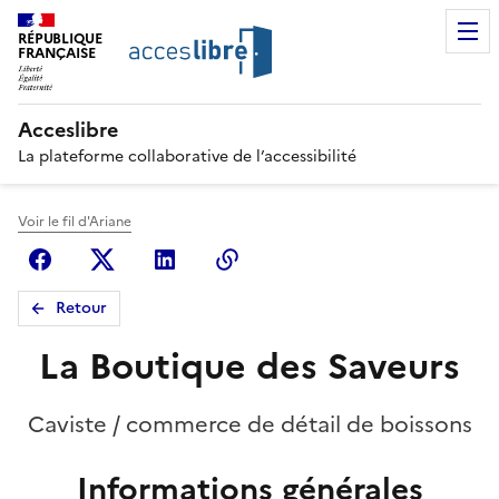
RÉPUBLIQUE
FRANÇAISE
Acceslibre
La plateforme collaborative de l’accessibilité
Voir le fil d'Ariane
Facebook
X (anciennement Twitter)
Linkedin
Copier le lien
Retour
La Boutique des Saveurs
Caviste / commerce de détail de boissons
Informations générales