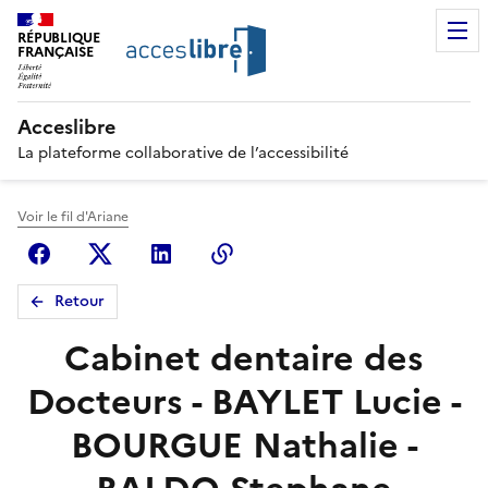
RÉPUBLIQUE
FRANÇAISE
Acceslibre
La plateforme collaborative de l’accessibilité
Voir le fil d'Ariane
Facebook
X (anciennement Twitter)
Linkedin
Copier le lien
Retour
Cabinet dentaire des
Docteurs - BAYLET Lucie -
BOURGUE Nathalie -