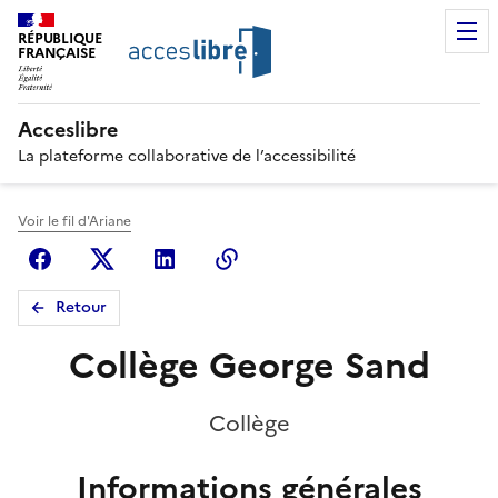
RÉPUBLIQUE
FRANÇAISE
Acceslibre
La plateforme collaborative de l’accessibilité
Voir le fil d'Ariane
Facebook
X (anciennement Twitter)
Linkedin
Copier le lien
Retour
Collège George Sand
Collège
Informations générales