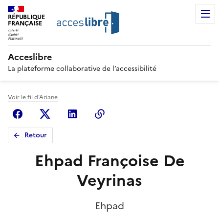
RÉPUBLIQUE
FRANÇAISE
Acceslibre
La plateforme collaborative de l’accessibilité
Voir le fil d'Ariane
Facebook
X (anciennement Twitter)
Linkedin
Copier le lien
Retour
Ehpad Françoise De
Veyrinas
Ehpad