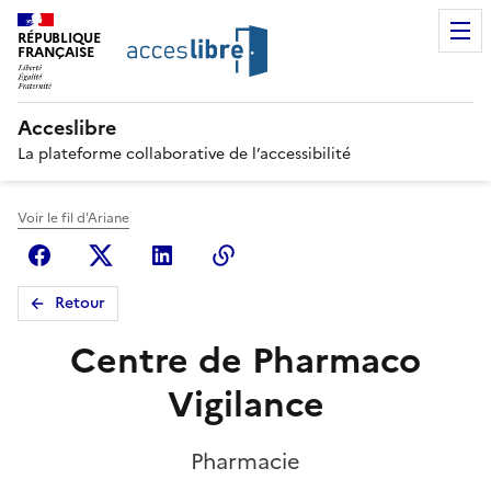
RÉPUBLIQUE
FRANÇAISE
Acceslibre
La plateforme collaborative de l’accessibilité
Voir le fil d'Ariane
Facebook
X (anciennement Twitter)
Linkedin
Copier le lien
Retour
Centre de Pharmaco
Vigilance
Pharmacie