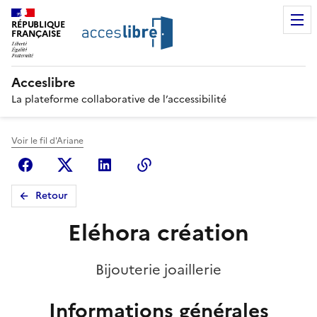
RÉPUBLIQUE
FRANÇAISE
Acceslibre
La plateforme collaborative de l’accessibilité
Voir le fil d'Ariane
Facebook
X (anciennement Twitter)
Linkedin
Copier le lien
Retour
Eléhora création
Bijouterie joaillerie
Informations générales