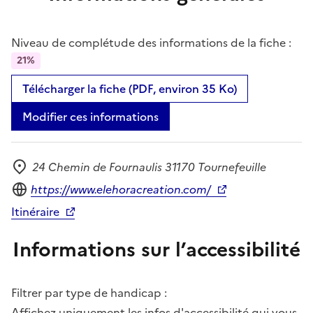
Niveau de complétude des informations de la fiche :
21%
Télécharger la fiche (PDF, environ 35 Ko)
Modifier ces informations
24 Chemin de Fournaulis 31170 Tournefeuille
Adresse
Site internet
https://www.elehoracreation.com/
Itinéraire
Informations sur l’accessibilité
Filtrer par type de handicap :
Affichez uniquement les infos d'accessibilité qui vous