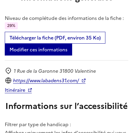
Niveau de complétude des informations de la fiche :
29%
Télécharger la fiche (PDF, environ 35 Ko)
Modifier ces informations
1 Rue de la Garonne 31800 Valentine
Adresse
Site internet
https://www.labadens31.com/
Itinéraire
Informations sur l’accessibilité
Filtrer par type de handicap :
Affichez uniquement les infos d'accessibilité qui vous