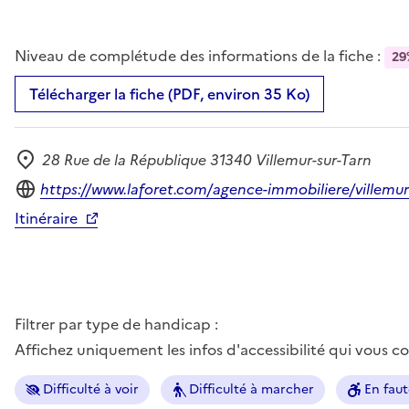
Niveau de complétude des informations de la fiche :
29
Télécharger la fiche (PDF, environ 35 Ko)
28 Rue de la République 31340 Villemur-sur-Tarn
Adresse
Site internet
https://www.laforet.com/agence-immobiliere/villemur
Itinéraire
Filtrer par type de handicap :
Affichez uniquement les infos d'accessibilité qui vous 
Difficulté à voir
Difficulté à marcher
En faut