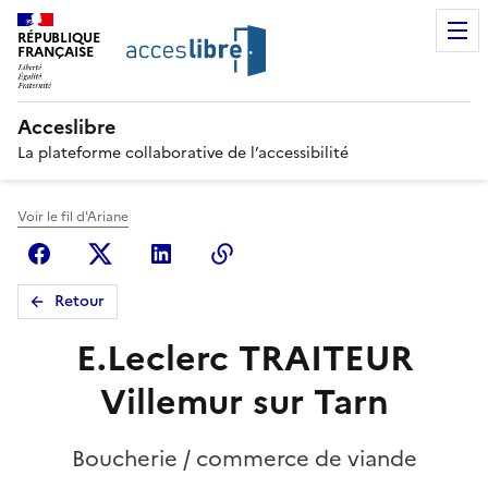
RÉPUBLIQUE
FRANÇAISE
Acceslibre
La plateforme collaborative de l’accessibilité
Voir le fil d'Ariane
Facebook
X (anciennement Twitter)
Linkedin
Copier le lien
Retour
E.Leclerc TRAITEUR
Villemur sur Tarn
Boucherie / commerce de viande