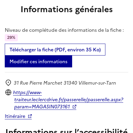
Informations générales
Niveau de complétude des informations de la fiche :
29%
Télécharger la fiche (PDF, environ 35 Ko)
Modifier ces informations
31 Rue Pierre Marchet 31340 Villemur-sur-Tarn
Adresse
Site internet
https://www-
traiteur.leclercdrive.fr/passerelle/passerelle.aspx?
param=MAGASIN073161
Itinéraire
Informations sur l’accessibilité