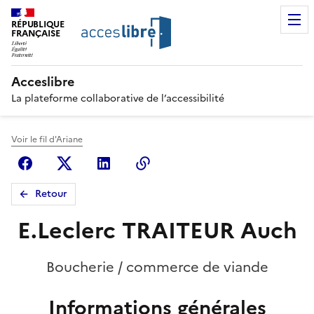
RÉPUBLIQUE
FRANÇAISE
Acceslibre
La plateforme collaborative de l’accessibilité
Voir le fil d'Ariane
Facebook
X (anciennement Twitter)
Linkedin
Copier le lien
Retour
E.Leclerc TRAITEUR Auch
Boucherie / commerce de viande
Informations générales