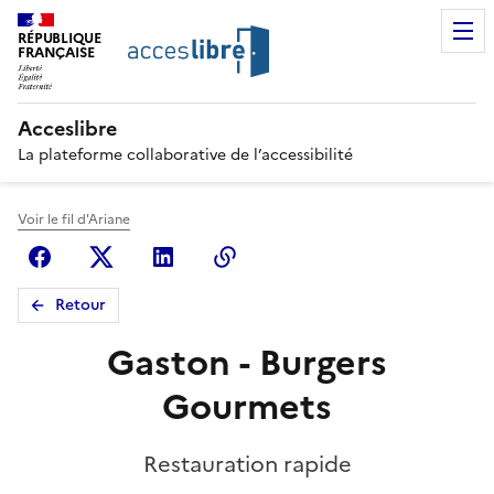
RÉPUBLIQUE
FRANÇAISE
Acceslibre
La plateforme collaborative de l’accessibilité
Voir le fil d'Ariane
Facebook
X (anciennement Twitter)
Linkedin
Copier le lien
Retour
Gaston - Burgers
Gourmets
Restauration rapide