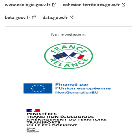
www.ecologie.gouv.fr
cohesion-territoires.gouv.fr
beta.gouv.fr
data.gouv.fr
Nos investisseurs