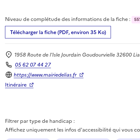
Niveau de complétude des informations de la fiche :
55
Télécharger la fiche (PDF, environ 35 Ko)
1958 Route de l'Isle Jourdain Goudourvielle 32600 Lia
Adresse
05 62 07 44 27
Téléphone
Site internet
https://www.mairiedelias.fr
Itinéraire
Filtrer par type de handicap :
Affichez uniquement les infos d'accessibilité qui vous 