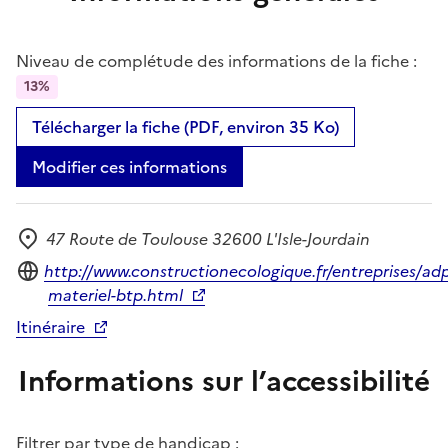
Niveau de complétude des informations de la fiche :
13%
Télécharger la fiche (PDF, environ 35 Ko)
Modifier ces informations
47 Route de Toulouse 32600 L'Isle-Jourdain
Adresse
Site internet
http://www.constructionecologique.fr/entreprises/ad
materiel-btp.html
Itinéraire
Informations sur l’accessibilité
Filtrer par type de handicap :