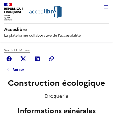
RÉPUBLIQUE
FRANÇAISE
Acceslibre
La plateforme collaborative de l’accessibilité
Voir le fil d'Ariane
Facebook
X (anciennement Twitter)
Linkedin
Copier le lien
Retour
Construction écologique
Droguerie
Informations générales