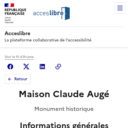
RÉPUBLIQUE
FRANÇAISE
Acceslibre
La plateforme collaborative de l’accessibilité
Voir le fil d'Ariane
Facebook
X (anciennement Twitter)
Linkedin
Copier le lien
Retour
Maison Claude Augé
Monument historique
Informations générales