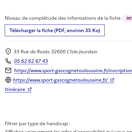
Niveau de complétude des informations de la fiche :
96
Télécharger la fiche (PDF, environ 35 Ko)
33 Rue de Rozès 32600 L'Isle-Jourdain
Adresse
05 62 62 67 43
Téléphone
https://www.sport-gascognetoulousaine.fr/inscriptio
Formulaire de contact
Site internet
https://www.sport-gascognetoulousaine.fr/
Itinéraire
Filtrer par type de handicap :
Affichez uniquement les infos d'accessibilité qui vous 