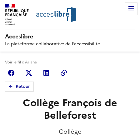
RÉPUBLIQUE
FRANÇAISE
Acceslibre
La plateforme collaborative de l’accessibilité
Voir le fil d'Ariane
Facebook
X (anciennement Twitter)
Linkedin
Copier le lien
Retour
Collège François de
Belleforest
Collège