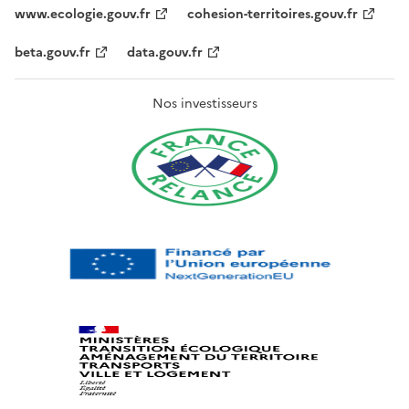
www.ecologie.gouv.fr
cohesion-territoires.gouv.fr
beta.gouv.fr
data.gouv.fr
Nos investisseurs