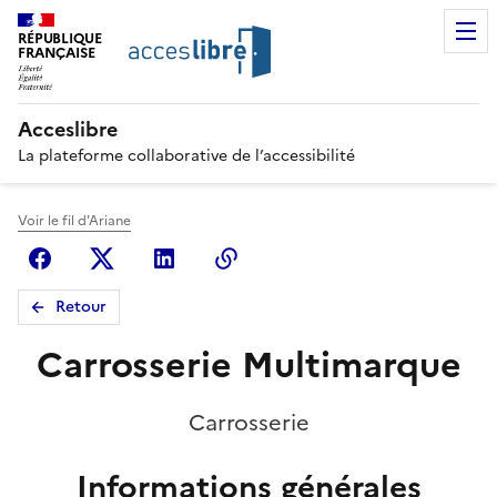
RÉPUBLIQUE
FRANÇAISE
Acceslibre
La plateforme collaborative de l’accessibilité
Voir le fil d'Ariane
Facebook
X (anciennement Twitter)
Linkedin
Copier le lien
Retour
Carrosserie Multimarque
Carrosserie
Informations générales