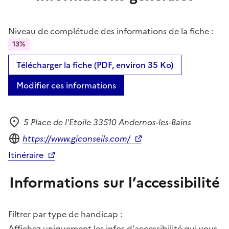
Niveau de complétude des informations de la fiche :
13%
Télécharger la fiche (PDF, environ 35 Ko)
Modifier ces informations
5 Place de l'Etoile 33510 Andernos-les-Bains
Adresse
Site internet
https://www.giconseils.com/
Itinéraire
Informations sur l’accessibilité
Filtrer par type de handicap :
Affichez uniquement les infos d'accessibilité qui vous