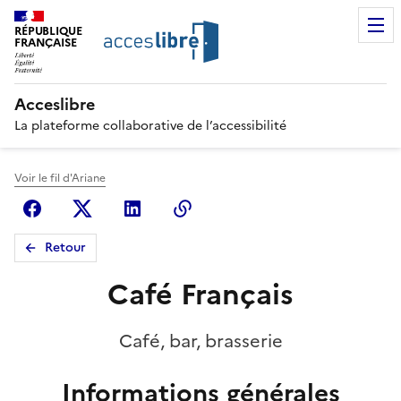
RÉPUBLIQUE
FRANÇAISE
Acceslibre
La plateforme collaborative de l’accessibilité
Voir le fil d'Ariane
Facebook
X (anciennement Twitter)
Linkedin
Copier le lien
Retour
Café Français
Café, bar, brasserie
Informations générales