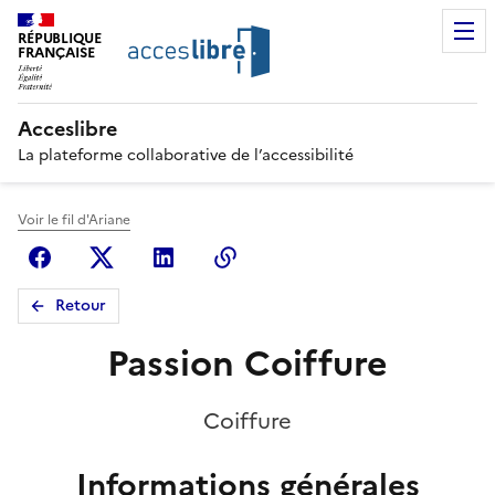
RÉPUBLIQUE
FRANÇAISE
Acceslibre
La plateforme collaborative de l’accessibilité
Voir le fil d'Ariane
Facebook
X (anciennement Twitter)
Linkedin
Copier le lien
Retour
Passion Coiffure
Coiffure
Informations générales