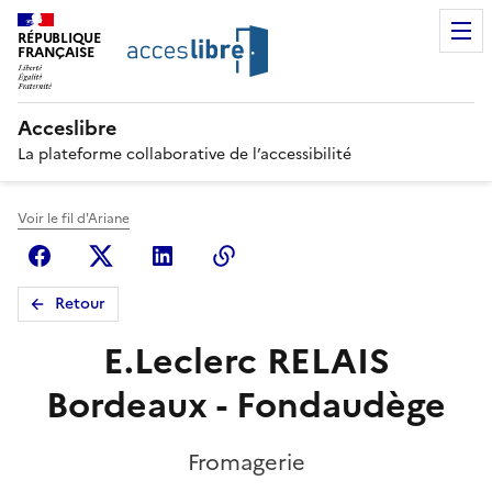
RÉPUBLIQUE
FRANÇAISE
Acceslibre
La plateforme collaborative de l’accessibilité
Voir le fil d'Ariane
Facebook
X (anciennement Twitter)
Linkedin
Copier le lien
Retour
E.Leclerc RELAIS
Bordeaux - Fondaudège
Fromagerie