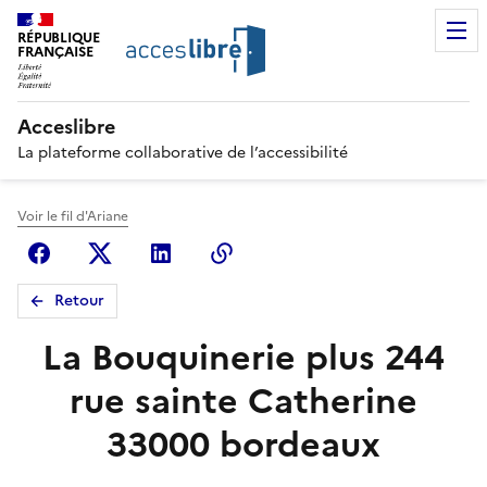
RÉPUBLIQUE
FRANÇAISE
Acceslibre
La plateforme collaborative de l’accessibilité
Voir le fil d'Ariane
Facebook
X (anciennement Twitter)
Linkedin
Copier le lien
Retour
La Bouquinerie plus 244
rue sainte Catherine
33000 bordeaux