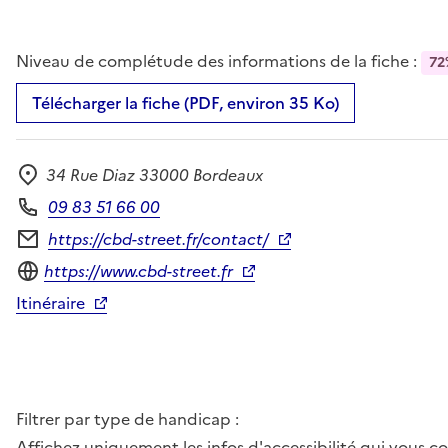
Niveau de complétude des informations de la fiche :
72
Télécharger la fiche (PDF, environ 35 Ko)
34 Rue Diaz 33000 Bordeaux
Adresse
09 83 51 66 00
Téléphone
https://cbd-street.fr/contact/
Formulaire de contact
Site internet
https://www.cbd-street.fr
Itinéraire
Filtrer par type de handicap :
Affichez uniquement les infos d'accessibilité qui vous 