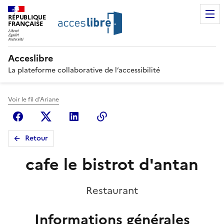
RÉPUBLIQUE
FRANÇAISE
Acceslibre
La plateforme collaborative de l’accessibilité
Voir le fil d'Ariane
Facebook
X (anciennement Twitter)
Linkedin
Copier le lien
Retour
cafe le bistrot d'antan
Restaurant
Informations générales