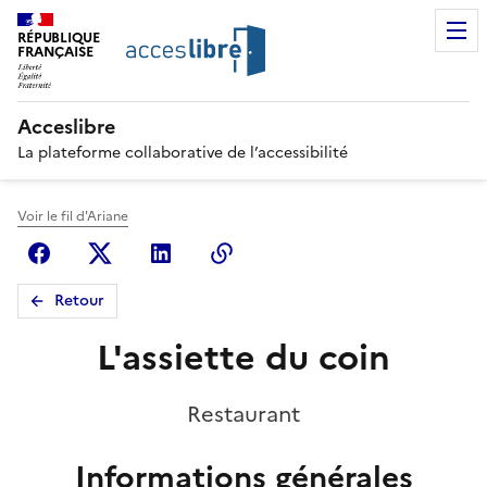
RÉPUBLIQUE
FRANÇAISE
Acceslibre
La plateforme collaborative de l’accessibilité
Voir le fil d'Ariane
Facebook
X (anciennement Twitter)
Linkedin
Copier le lien
Retour
L'assiette du coin
Restaurant
Informations générales