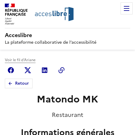
RÉPUBLIQUE
FRANÇAISE
Acceslibre
La plateforme collaborative de l’accessibilité
Voir le fil d'Ariane
Facebook
X (anciennement Twitter)
Linkedin
Copier le lien
Retour
Matondo MK
Restaurant
Informations générales