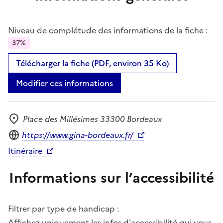
Niveau de complétude des informations de la fiche :
37%
Télécharger la fiche (PDF, environ 35 Ko)
Modifier ces informations
Place des Millésimes 33300 Bordeaux
Adresse
Site internet
https://www.gina-bordeaux.fr/
Itinéraire
Informations sur l’accessibilité
Filtrer par type de handicap :
Affichez uniquement les infos d'accessibilité qui vous