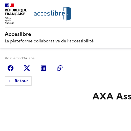
RÉPUBLIQUE
FRANÇAISE
Acceslibre
La plateforme collaborative de l’accessibilité
Voir le fil d'Ariane
Facebook
X (anciennement Twitter)
Linkedin
Copier le lien
Retour
AXA As