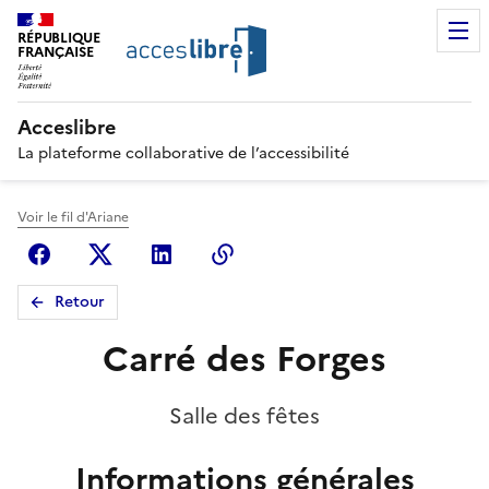
RÉPUBLIQUE
FRANÇAISE
Acceslibre
La plateforme collaborative de l’accessibilité
Voir le fil d'Ariane
Facebook
X (anciennement Twitter)
Linkedin
Copier le lien
Retour
Carré des Forges
Salle des fêtes
Informations générales