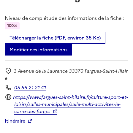
Niveau de complétude des informations de la fiche :
100%
Télécharger la fiche (PDF, environ 35 Ko)
Modifier ces informations
3 Avenue de la Laurence 33370 Fargues-Saint-Hilair
Adresse
e
05 56 21 21 41
Téléphone
Site internet
https://www.fargues-saint-hilaire.fr/culture-sport-et-
loisirs/salles-municipales/salle-multi-activites-le-
carre-des-forges
Itinéraire