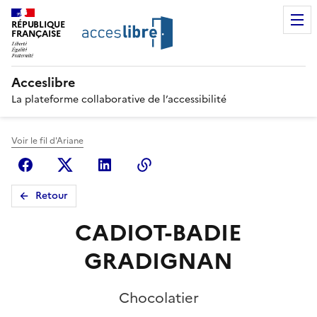
RÉPUBLIQUE
FRANÇAISE
Acceslibre
La plateforme collaborative de l’accessibilité
Voir le fil d'Ariane
Facebook
X (anciennement Twitter)
Linkedin
Copier le lien
Retour
CADIOT-BADIE
GRADIGNAN
Chocolatier