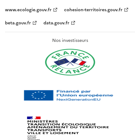
www.ecologie.gouv.fr
cohesion-territoires.gouv.fr
beta.gouv.fr
data.gouv.fr
Nos investisseurs