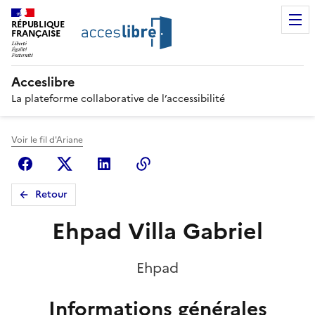
RÉPUBLIQUE
FRANÇAISE
Acceslibre
La plateforme collaborative de l’accessibilité
Voir le fil d'Ariane
Facebook
X (anciennement Twitter)
Linkedin
Copier le lien
Retour
Ehpad Villa Gabriel
Ehpad
Informations générales