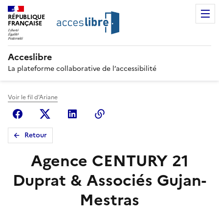
RÉPUBLIQUE
FRANÇAISE
Acceslibre
La plateforme collaborative de l’accessibilité
Voir le fil d'Ariane
Facebook
X (anciennement Twitter)
Linkedin
Copier le lien
Retour
Agence CENTURY 21
Duprat & Associés Gujan-
Mestras