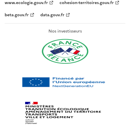
www.ecologie.gouv.fr
cohesion-territoires.gouv.fr
beta.gouv.fr
data.gouv.fr
Nos investisseurs