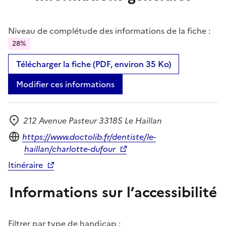
Niveau de complétude des informations de la fiche :
28%
Télécharger la fiche (PDF, environ 35 Ko)
Modifier ces informations
212 Avenue Pasteur 33185 Le Haillan
Adresse
Site internet
https://www.doctolib.fr/dentiste/le-
haillan/charlotte-dufour
Itinéraire
Informations sur l’accessibilité
Filtrer par type de handicap :