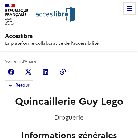
RÉPUBLIQUE
FRANÇAISE
Acceslibre
La plateforme collaborative de l’accessibilité
Voir le fil d'Ariane
Facebook
X (anciennement Twitter)
Linkedin
Copier le lien
Retour
Quincaillerie Guy Lego
Droguerie
Informations générales