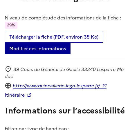
Niveau de complétude des informations de la fiche :
29%
Télécharger la fiche (PDF, environ 35 Ko)
Modifier ces informations
39 Cours du Général de Gaulle 33340 Lesparre-Mé
Adresse
doc
Site internet
http://www.quincaillerie-lego-lesparre.fr/
Itinéraire
Informations sur l’accessibilité
Filtrer par type de handicap :