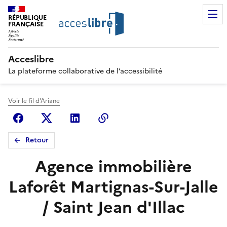
RÉPUBLIQUE
FRANÇAISE
Acceslibre
La plateforme collaborative de l’accessibilité
Voir le fil d'Ariane
Facebook
X (anciennement Twitter)
Linkedin
Copier le lien
Retour
Agence immobilière
Laforêt Martignas-Sur-Jalle
/ Saint Jean d'Illac