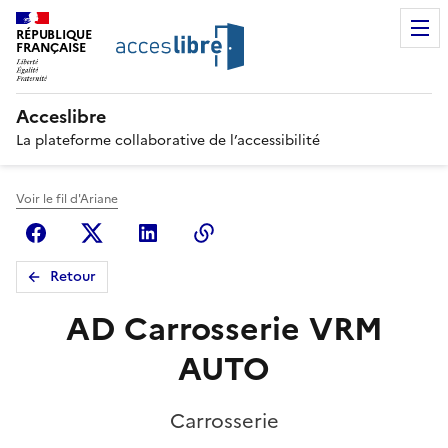
RÉPUBLIQUE
FRANÇAISE
Acceslibre
La plateforme collaborative de l’accessibilité
Voir le fil d'Ariane
Facebook
X (anciennement Twitter)
Linkedin
Copier le lien
Retour
AD Carrosserie VRM
AUTO
Carrosserie