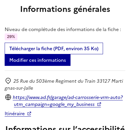
Informations générales
Niveau de complétude des informations de la fiche :
29%
Télécharger la fiche (PDF, environ 35 Ko)
Modifier ces informations
25 Rue du 503ème Regiment du Train 33127 Marti
Adresse
gnas-sur-Jalle
Site internet
https://www.ad.fr/garage/ad-carrosserie-vrm-auto?
utm_campaign=google_my_business
Itinéraire
Informations sur l’accessibilité