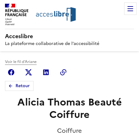
RÉPUBLIQUE
FRANÇAISE
Acceslibre
La plateforme collaborative de l’accessibilité
Voir le fil d'Ariane
Facebook
X (anciennement Twitter)
Linkedin
Copier le lien
Retour
Alicia Thomas Beauté
Coiffure
Coiffure