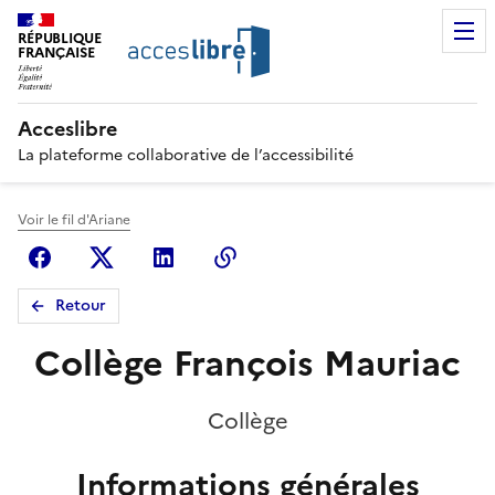
RÉPUBLIQUE
FRANÇAISE
Acceslibre
La plateforme collaborative de l’accessibilité
Voir le fil d'Ariane
Facebook
X (anciennement Twitter)
Linkedin
Copier le lien
Retour
Collège François Mauriac
Collège
Informations générales