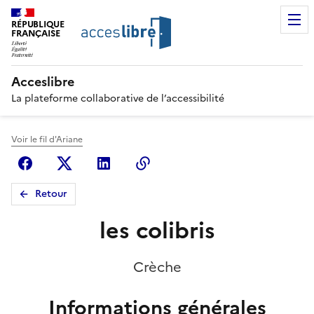
RÉPUBLIQUE
FRANÇAISE
Acceslibre
La plateforme collaborative de l’accessibilité
Voir le fil d'Ariane
Facebook
X (anciennement Twitter)
Linkedin
Copier le lien
Retour
les colibris
Crèche
Informations générales