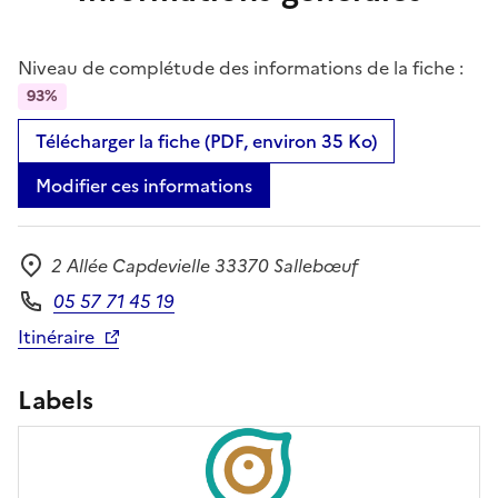
Niveau de complétude des informations de la fiche :
93%
Télécharger la fiche (PDF, environ 35 Ko)
Modifier ces informations
2 Allée Capdevielle 33370 Sallebœuf
Adresse
05 57 71 45 19
Téléphone
Itinéraire
Labels